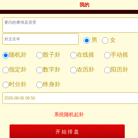
我的
男
女
随机卦
骰子卦
在线摇
手动摇
指定卦
数字卦
农历卦
阳历卦
时分卦
终身卦
系统随机起卦