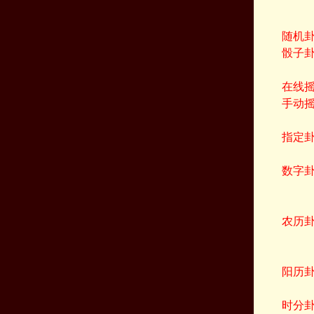
随机
骰子
在线
手动
指定
数字
农历
阳历
时分