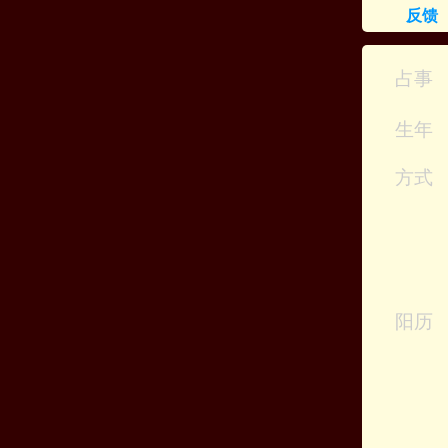
反馈
占事
生年
方式
阳历