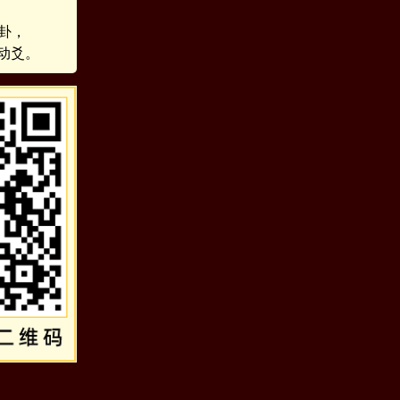
卦，
动爻。