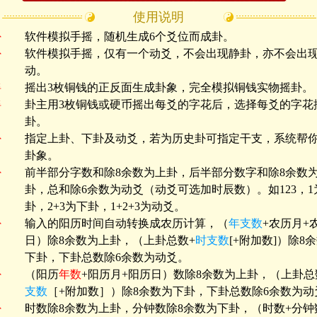
使用说明
卦
软件模拟手摇，随机生成6个爻位而成卦。
卦
软件模拟手摇，仅有一个动爻，不会出现静卦，亦不会出
动。
摇
摇出3枚铜钱的正反面生成卦象，完全模拟铜钱实物摇卦。
摇
卦主用3枚铜钱或硬币摇出每爻的字花后，选择每爻的字花
卦。
卦
指定上卦、下卦及动爻，若为历史卦可指定干支，系统帮
卦象。
卦
前半部分字数和除8余数为上卦，后半部分数字和除8余数
卦，总和除6余数为动爻（动爻可选加时辰数）。如123，1
卦，2+3为下卦，1+2+3为动爻。
卦
输入的阳历时间自动转换成农历计算，（
年支数
+农历月+
日）除8余数为上卦，（上卦总数+
时支数
[+附加数]）除8
下卦，下卦总数除6余数为动爻。
卦
（阳历
年数
+阳历月+阳历日）数除8余数为上卦，（上卦总
支数
［+附加数］）除8余数为下卦，下卦总数除6余数为动
卦
时数除8余数为上卦，分钟数除8余数为下卦，（时数+分钟