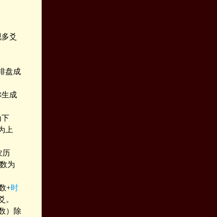
现多爻
排盘成
你生成
为下
为上
农历
余数为
数+
时
爻。
数）除